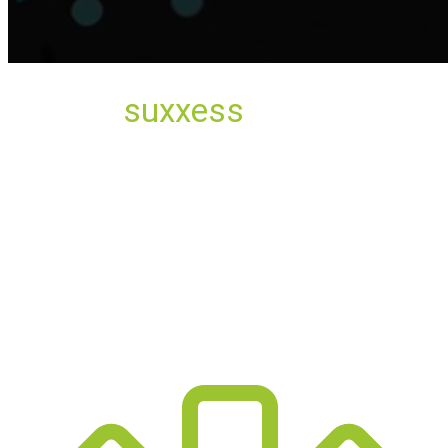
Warum
suxxess
solution IT-
Service- & Supportcenter?
Wir von suxxess solution gestalten, entwickeln und
finden die Lösung, die Sie erfolgreicher macht - vom
klassischen Logo bis hin zur maßgeschneiderten IT-
Lösung.