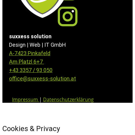
suxxess solution
Design | Web | IT GmbH
A-7423 Pinkafeld
Am Platzl 6+7
+43 3357 / 93 050
office@suxxess-solution.at
Impressum
|
Datenschutzerklärung
Cookies & Privacy