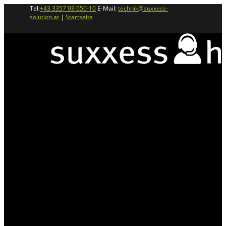
Tel:
+43 3357 93 050-10
E-Mail:
technik@suxxess-
solution.at
|
Startseite