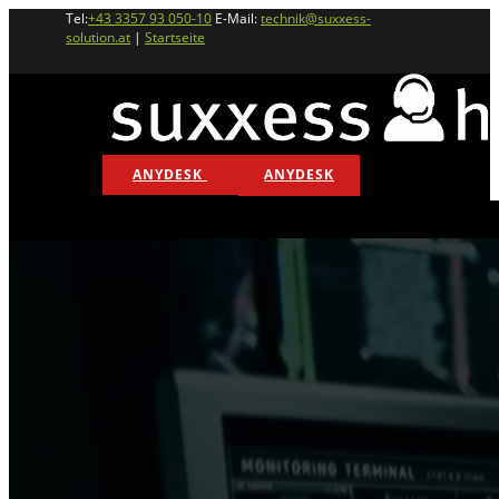
Tel:
+43 3357 93 050-10
E-Mail:
technik@suxxess-
solution.at
|
Startseite
ANYDESK
ANYDESK