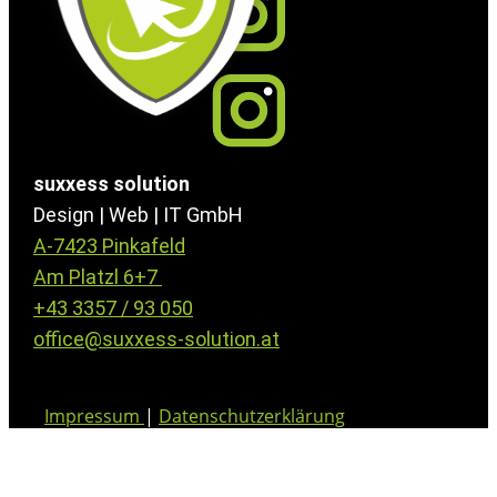
suxxess solution
Design | Web | IT GmbH
A-7423 Pinkafeld
Am Platzl 6+7
+43 3357 / 93 050
office@suxxess-solution.at
Impressum
|
Datenschutzerklärung